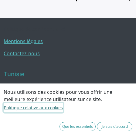
Politique de confidentialité
Mentions légales
Contactez-nous
Tunisie
40 avenue Hédi Chaker
8050 Hammamet
Nous utilisons des cookies pour vous offrir une
meilleure expérience utilisateur sur ce site.
Contactez-nous
Politique relative aux cookies
hello@yourteamintunisia.com
+33 1 84 88 68 94
Que les essentiels
Je suis d'accord