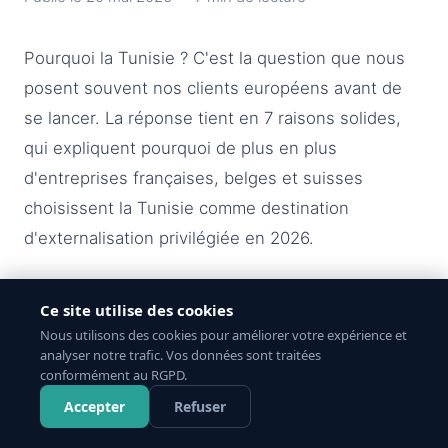
Pourquoi la Tunisie ? C'est la question que nous
posent souvent nos clients européens avant de
se lancer. La réponse tient en 7 raisons solides,
qui expliquent pourquoi de plus en plus
d'entreprises françaises, belges et suisses
choisissent la Tunisie comme destination
d'externalisation privilégiée en 2026.
1. Le même fuseau horaire que
Ce site utilise des cookies
l'Europe (UTC+1)
Nous utilisons des cookies pour améliorer votre expérience et
analyser notre trafic. Vos données sont traitées
La Tunisie est en UTC+1 toute l'année — soit
conformément au RGPD.
Accepter
Refuser
l'heure de Paris en hiver et une heure de moins
en été. En pratique, vos équipes tunisiennes et