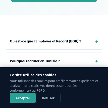
+
Qu'est-ce que l'Employer of Record (EOR) ?
+
Pourquoi recruter en Tunisie ?
Ce site utilise des cookies
+
Nous utilisons des cookies pour améliorer votre expérience et
Comment fonctionne le processus d'embauche ?
analyser notre trafic. Vos données sont traitées
conformément au RGPD.
Accepter
Refuser
+
Quels sont les délais pour recruter ?