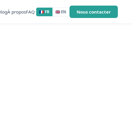
Blog
À propos
FAQ
Nous contacter
🇫🇷 FR
🇬🇧 EN
nisien pour
ise ?