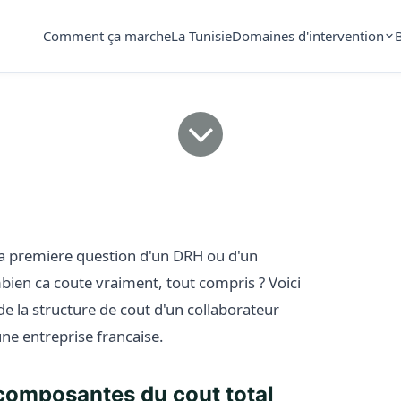
Comment ça marche
La Tunisie
Domaines d'intervention
ute un salarie tu
entreprise franca
la premiere question d'un DRH ou d'un
mbien ca coute vraiment, tout compris ? Voici
de la structure de cout d'un collaborateur
une entreprise francaise.
 composantes du cout total