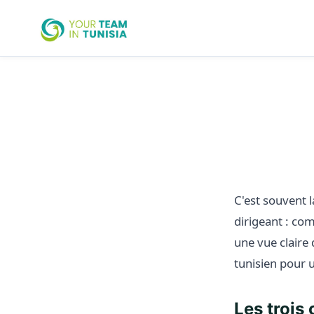
Combien co
une 
C'est souvent 
dirigeant : co
une vue claire 
tunisien pour 
Les trois