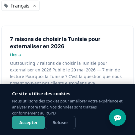
Français
×
7 raisons de choisir la Tunisie pour
externaliser en 2026
Outsourcing 7 raisons de choisir la Tunisie pour
externaliser en 2026 Publié le 20 mai 2026 — 7 min de
lecture Pourquoi la Tunisie ? C'est la question que nous
posent souvent nos clients européens ava...
Français
Ce site utilise des cookies
20 mai 2026
Nous utilisons des cookies pour améliorer votre expérience et
analyser notre trafic. Vos données sont traitées
conformément au RGPD.
Accepter
Refuser