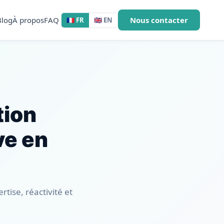
Blog
À propos
FAQ
Nous contacter
🇫🇷 FR
🇬🇧 EN
tion
ve en
tise, réactivité et