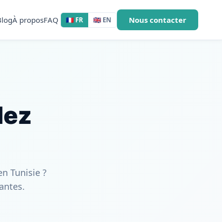
Blog
À propos
FAQ
Nous contacter
🇫🇷 FR
🇬🇧 EN
lez
n Tunisie ?
antes.