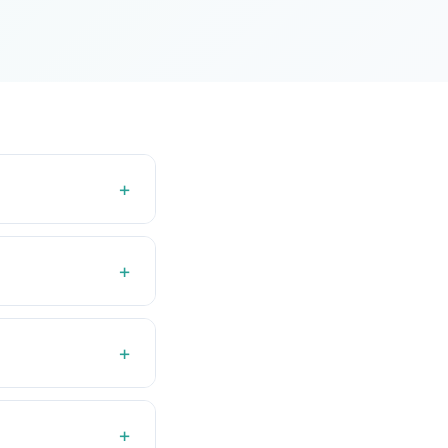
+
+
+
+