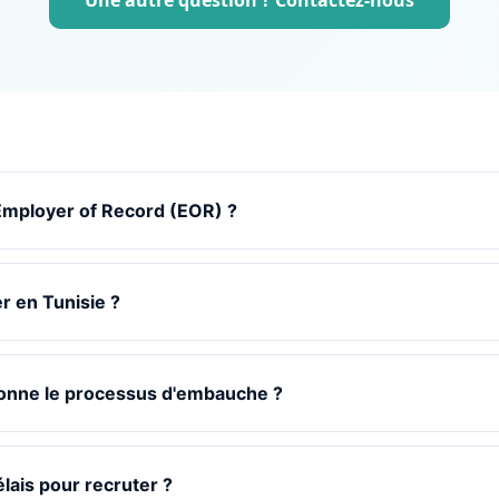
Une autre question ? Contactez-nous
'Employer of Record (EOR) ?
r en Tunisie ?
onne le processus d'embauche ?
élais pour recruter ?